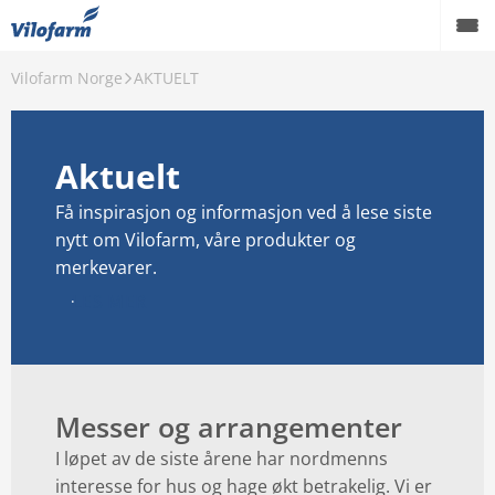
Vilofarm Norge
AKTUELT
OM OSS
VILOFARMERE
Aktuelt
VÅRE MERKEVARER
Få inspirasjon og informasjon ved å lese siste
nytt om Vilofarm, våre produkter og
VÅRE PRODUKTER
merkevarer.
PCO
LES MER
AKTUELT
FORHANDLERE
Messer og arrangementer
Karriere
I løpet av de siste årene har nordmenns
Godt å vite
interesse for hus og hage økt betrakelig. Vi er