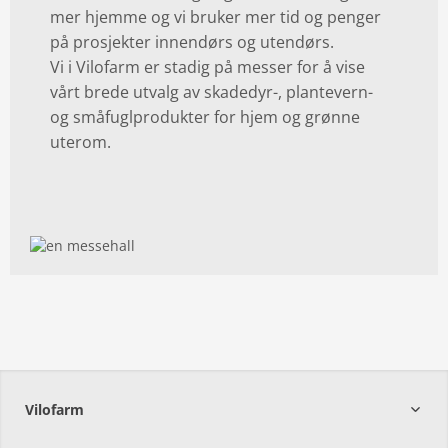
mer hjemme og vi bruker mer tid og penger
på prosjekter innendørs og utendørs.
Email: info@vilofarm.no
Vi i Vilofarm er stadig på messer for å vise
vårt brede utvalg av skadedyr-, plantevern-
og småfuglprodukter for hjem og grønne
uterom.
Vilofarm