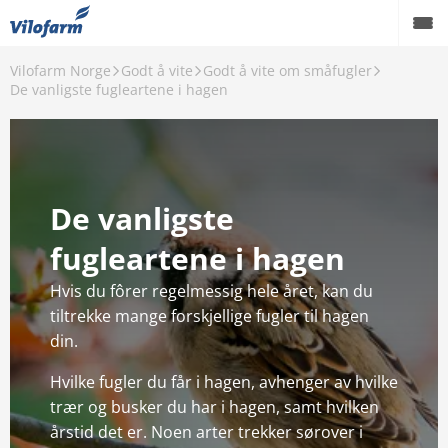
Vilofarm Norge
Godt å vite
Godt å vite om småfugler
Back
De vanligste fugleartene i hagen
Godt å vite
Godt å vite om småfugler
Godt å vite om hus og hage
De vanligste
Godt å vite om maur
fugleartene i hagen
Hvis du fôrer regelmessig hele året, kan du
Email: info@vilofarm.no
tiltrekke mange forskjellige fugler til hagen
din.
Hvilke fugler du får i hagen, avhenger av hvilke
trær og busker du har i hagen, samt hvilken
årstid det er. Noen arter trekker sørover i