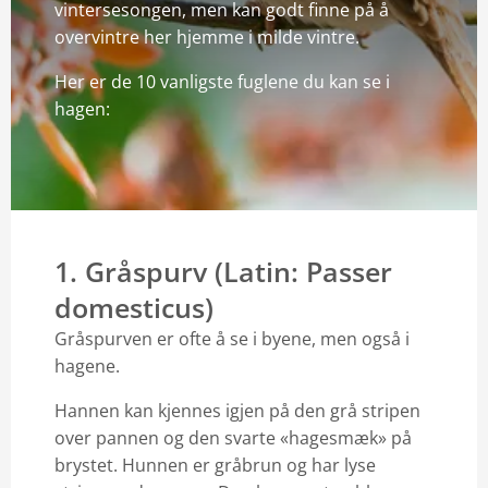
vintersesongen, men kan godt finne på å
overvintre her hjemme i milde vintre.
Her er de 10 vanligste fuglene du kan se i
hagen:
1. Gråspurv (Latin: Passer
domesticus)
Gråspurven er ofte å se i byene, men også i
hagene.
Hannen kan kjennes igjen på den grå stripen
over pannen og den svarte «hagesmæk» på
brystet. Hunnen er gråbrun og har lyse