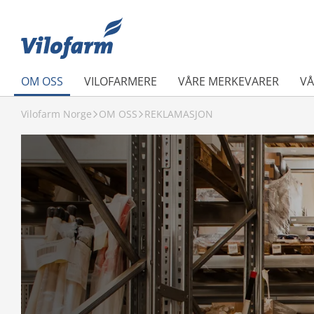
OM OSS
VILOFARMERE
VÅRE MERKEVARER
VÅ
Vilofarm Norge
OM OSS
REKLAMASJON