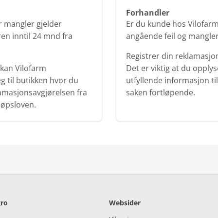
Forhandler
er mangler gjelder
Er du kunde hos Vilofarm 
en inntil 24 mnd fra
angående feil og mangler
Registrer din reklamasjon
 kan Vilofarm
Det er viktig at du oppl
 til butikken hvor du
utfyllende informasjon ti
lamasjonsavgjørelsen fra
saken fortløpende.
jøpsloven.
ro
Websider