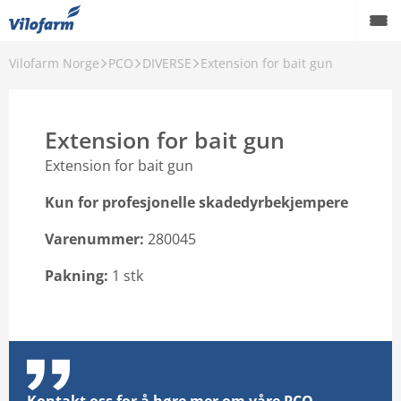
Vilofarm Norge
PCO
DIVERSE
Extension for bait gun
OM OSS
VILOFARMERE
Extension for bait gun
VÅRE MERKEVARER
Extension for bait gun
VÅRE PRODUKTER
Kun for profesjonelle skadedyrbekjempere
PCO
Varenummer:
280045
AKTUELT
Pakning:
1 stk
FORHANDLERE
Karriere
Godt å vite