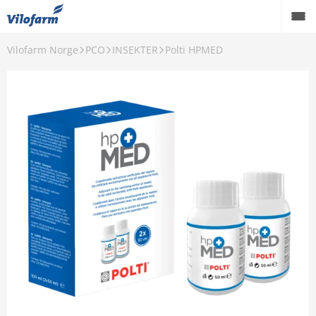
Vilofarm Norge
PCO
INSEKTER
Polti HPMED
OM OSS
VILOFARMERE
VÅRE MERKEVARER
VÅRE PRODUKTER
PCO
AKTUELT
FORHANDLERE
Karriere
Godt å vite