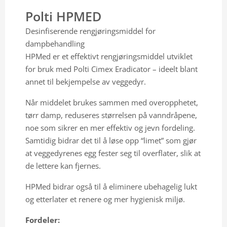
Polti HPMED
Email: info@vilofarm.no
Desinfiserende rengjøringsmiddel for
dampbehandling
HPMed er et effektivt rengjøringsmiddel utviklet
for bruk med Polti Cimex Eradicator – ideelt blant
annet til bekjempelse av veggedyr.
Når middelet brukes sammen med overopphetet,
tørr damp, reduseres størrelsen på vanndråpene,
noe som sikrer en mer effektiv og jevn fordeling.
Samtidig bidrar det til å løse opp “limet” som gjør
at veggedyrenes egg fester seg til overflater, slik at
de lettere kan fjernes.
HPMed bidrar også til å eliminere ubehagelig lukt
og etterlater et renere og mer hygienisk miljø.
Fordeler: