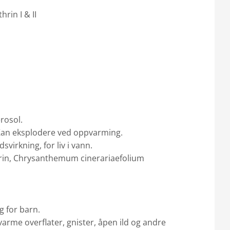
rin I & II
erosol.
 Kan eksplodere ved oppvarming.
svirkning, for liv i vann.
in, Chrysanthemum cinerariaefolium
g for barn.
varme overflater, gnister, åpen ild og andre