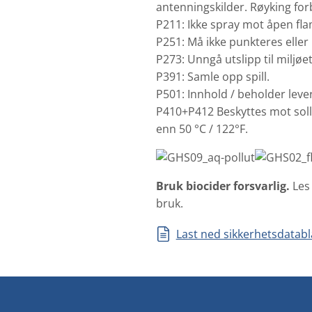
antenningskilder. Røyking fo
P211: Ikke spray mot åpen fl
P251: Må ikke punkteres eller 
P273: Unngå utslipp til miljøe
P391: Samle opp spill.
P501: Innhold / beholder lever
P410+P412 Beskyttes mot soll
enn 50 °C / 122°F.
Bruk biocider forsvarlig.
Les
bruk.
Last ned sikkerhetsdatab