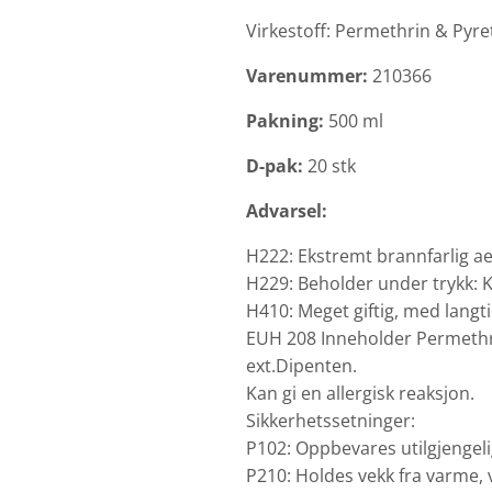
Virkestoff: Permethrin & Pyreth
Varenummer:
210366
Pakning:
500 ml
D-pak:
20 stk
Advarsel:
H222: Ekstremt brannfarlig a
H229: Beholder under trykk:
H410: Meget giftig, med langtid
EUH 208 Inneholder Permethr
ext.Dipenten.
Kan gi en allergisk reaksjon.
Sikkerhetssetninger:
P102: Oppbevares utilgjengeli
P210: Holdes vekk fra varme, 