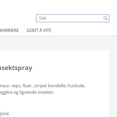
KARRIERE
GODT Å VITE
nsektspray
aur, veps, fluer, stripet borebille, husbukk,
eggkre og lignende insekter.
stid.