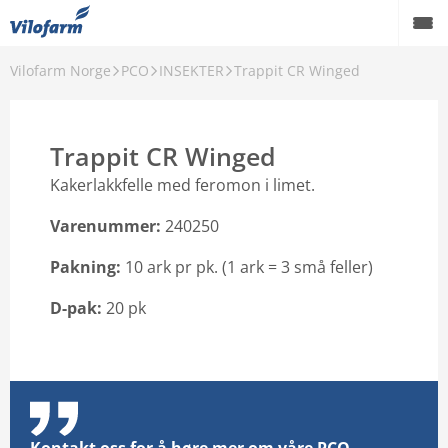
Vilofarm Norge
PCO
INSEKTER
Trappit CR Winged
OM OSS
VILOFARMERE
Trappit CR Winged
VÅRE MERKEVARER
Kakerlakkfelle med feromon i limet.
VÅRE PRODUKTER
Varenummer:
240250
PCO
Pakning:
10 ark pr pk. (
1 ark = 3 små feller)
AKTUELT
D-pak:
20 pk
FORHANDLERE
Karriere
Godt å vite