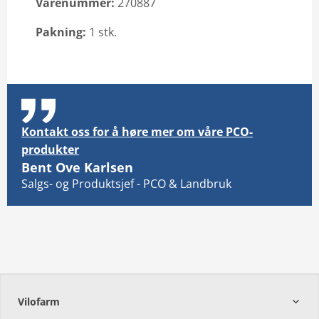
Varenummer:
270887
Pakning:
1 stk.
Email: info@vilofarm.no
Kontakt oss for å høre mer om våre PCO-
produkter
Bent Ove Karlsen
Salgs- og Produktsjef - PCO & Landbruk
Vilofarm