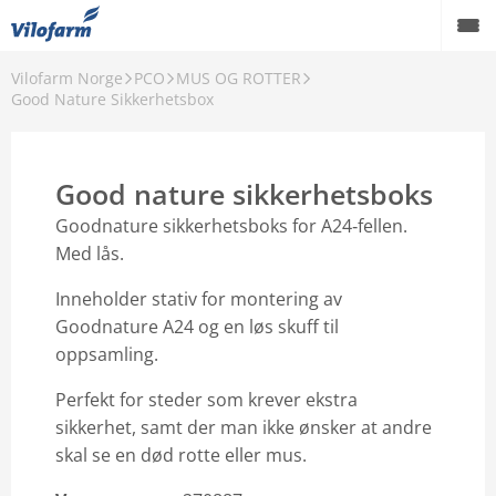
Vilofarm Norge
PCO
MUS OG ROTTER
OM OSS
Good Nature Sikkerhetsbox
VILOFARMERE
Good nature sikkerhetsboks
VÅRE MERKEVARER
Goodnature sikkerhetsboks for A24‑fellen.
VÅRE PRODUKTER
Med lås.
PCO
Inneholder stativ for montering av
Goodnature A24 og en løs skuff til
AKTUELT
oppsamling.
FORHANDLERE
Perfekt for steder som krever ekstra
sikkerhet, samt der man ikke ønsker at andre
Karriere
skal se en død rotte eller mus.
Godt å vite