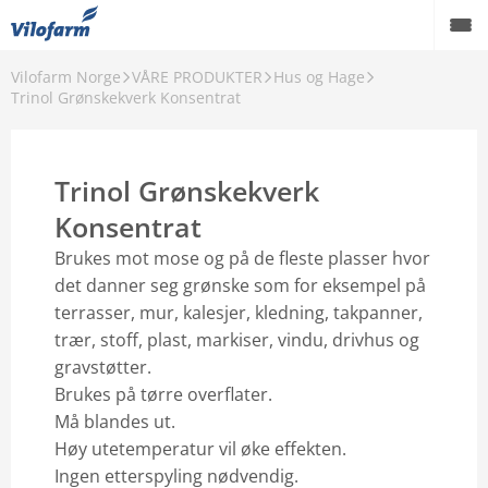
Vilofarm Norge
VÅRE PRODUKTER
Hus og Hage
OM OSS
Trinol Grønskekverk Konsentrat
VILOFARMERE
Trinol Grønskekverk
VÅRE MERKEVARER
Konsentrat
VÅRE PRODUKTER
Brukes mot mose og på de fleste plasser hvor
PCO
det danner seg grønske som for eksempel på
terrasser, mur, kalesjer, kledning, takpanner,
AKTUELT
trær, stoff, plast, markiser, vindu, drivhus og
gravstøtter.
FORHANDLERE
Brukes på tørre overflater.
Må blandes ut.
Karriere
Høy utetemperatur vil øke effekten.
Ingen etterspyling nødvendig.
Godt å vite