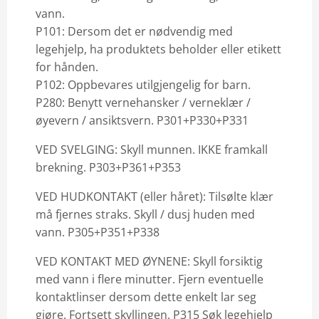
vann.
P101: Dersom det er nødvendig med
legehjelp, ha produktets beholder eller etikett
for hånden.
P102: Oppbevares utilgjengelig for barn.
P280: Benytt vernehansker / verneklær /
øyevern / ansiktsvern. P301+P330+P331
VED SVELGING: Skyll munnen. IKKE framkall
brekning. P303+P361+P353
VED HUDKONTAKT (eller håret): Tilsølte klær
må fjernes straks. Skyll / dusj huden med
vann. P305+P351+P338
VED KONTAKT MED ØYNENE: Skyll forsiktig
med vann i flere minutter. Fjern eventuelle
kontaktlinser dersom dette enkelt lar seg
gjøre. Fortsett skyllingen. P315 Søk legehjelp