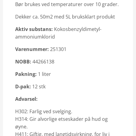
Bør brukes ved temperaturer over 10 grader.
Email: info@vilofarm.no
Dekker ca. 50m2 med 5L bruksklart produkt
Aktiv substans:
Kokosbenzyldimetyl-
ammoniumklorid
Varenummer:
251301
NOBB:
44266138
Pakning:
1 liter
D-pak:
12 stk
Advarsel:
H302: Farlig ved svelging.
H314: Gir alvorlige etseskader på hud og
øyne.
H411: Giftig, med langtidsvirkning, for liv i