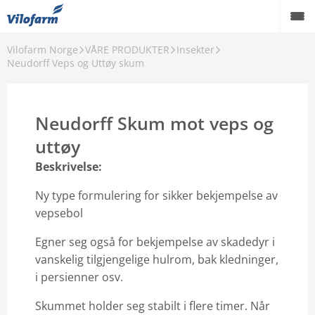
Vilofarm Norge
VÅRE PRODUKTER
Insekter
OM OSS
Neudorff Veps og Uttøy skum
VILOFARMERE
Neudorff Skum mot veps og
VÅRE MERKEVARER
uttøy
VÅRE PRODUKTER
Beskrivelse:
PCO
Ny type formulering for sikker bekjempelse av
vepsebol
AKTUELT
Egner seg også for bekjempelse av skadedyr i
FORHANDLERE
vanskelig tilgjengelige hulrom, bak kledninger,
Karriere
i persienner osv.
Skummet holder seg stabilt i flere timer. Når
Godt å vite