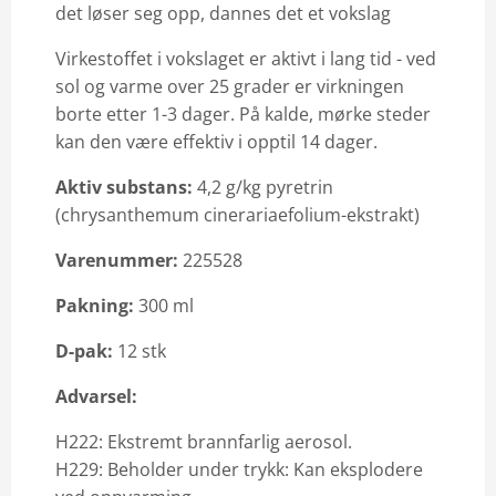
det løser seg opp, dannes det et vokslag
Email: info@vilofarm.no
Virkestoffet i vokslaget er aktivt i lang tid - ved
sol og varme over 25 grader er virkningen
borte etter 1-3 dager. På kalde, mørke steder
kan den være effektiv i opptil 14 dager.
Aktiv substans:
4,2 g/kg pyretrin
(chrysanthemum cinerariaefolium-ekstrakt)
Varenummer:
225528
Pakning:
300 ml​
D-pak:
12 stk
Advarsel:
H222: Ekstremt brannfarlig aerosol.
H229: Beholder under trykk: Kan eksplodere