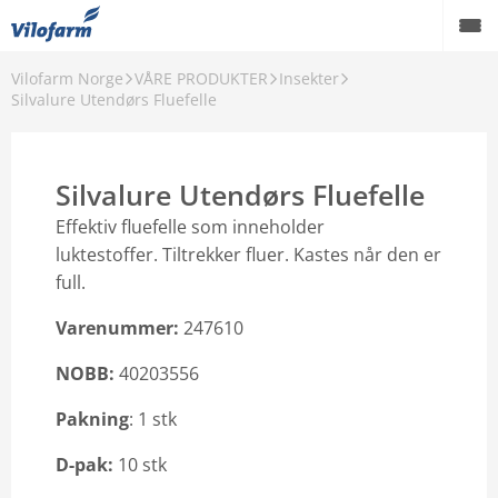
Vilofarm Norge
VÅRE PRODUKTER
Insekter
OM OSS
Silvalure Utendørs Fluefelle
VILOFARMERE
Silvalure Utendørs Fluefelle
VÅRE MERKEVARER
Effektiv fluefelle som inneholder
VÅRE PRODUKTER
luktestoffer. Tiltrekker fluer. Kastes når den er
full.
PCO
Varenummer:
247610
AKTUELT
NOBB:
40203556
FORHANDLERE
Pakning
: 1 stk
Karriere
D-pak:
10 stk
Godt å vite