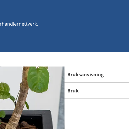
orhandlernettverk.
Bruksanvisning
Bruk