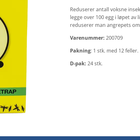
Reduserer antall voksne
inse
legge over 100 egg
i løpet av
reduserer man
angrepets omf
Varenummer:
200709
Pakning
: 1 stk. med 12 feller.
D-pak:
24 stk.