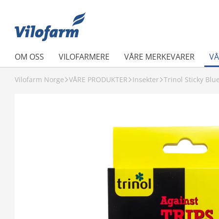
OM OSS
VILOFARMERE
VÅRE MERKEVARER
VÅ
Vilofarm Norge
VÅRE PRODUKTER
Insekter
Trinol Sticky Blu