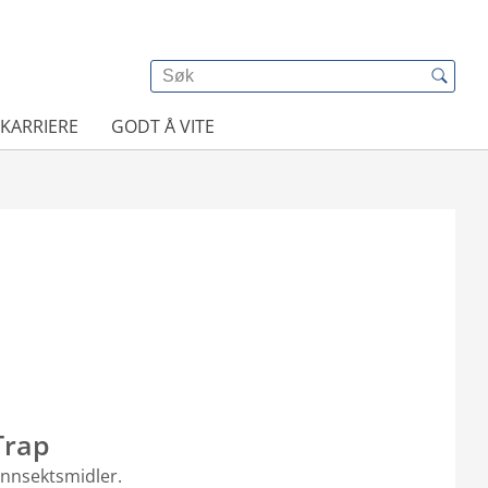
KARRIERE
GODT Å VITE
Trap
 innsektsmidler.