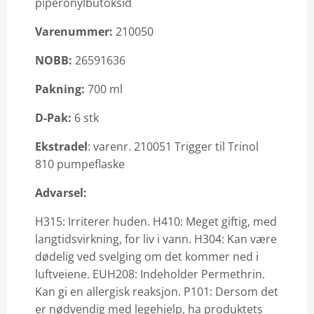
piperonylbutoksid
Varenummer:
210050
Email: info@vilofarm.no
NOBB:
26591636
Pakning:
700 ml
​D-Pak:
6 stk
Ekstradel
: varenr. 210051 Trigger til Trinol
810 pumpeflaske
Advarsel:
H315: Irriterer huden. H410: Meget giftig, med
langtidsvirkning, for liv i vann. H304: Kan være
dødelig ved svelging om det kommer ned i
luftveiene. EUH208: Indeholder Permethrin.
Kan gi en allergisk reaksjon. P101: Dersom det
er nødvendig med legehjelp, ha produktets