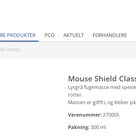
RE PRODUKTER
PCO
AKTUELT
FORHANDLERE
ld Classic
Mouse Shield Clas
Lysgrå fugemasse med spesiel
rotter.
Massen er giftfri, og kleber p
Varenummer:
270005
Pakning:
300 ml