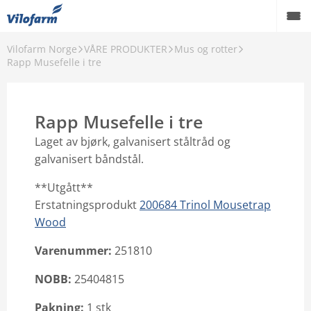
Vilofarm Norge
VÅRE PRODUKTER
Mus og rotter
OM OSS
Rapp Musefelle i tre
VILOFARMERE
Rapp Musefelle i tre
VÅRE MERKEVARER
Laget av bjørk, galvanisert ståltråd og
VÅRE PRODUKTER
galvanisert båndstål.
PCO
**Utgått**
Erstatningsprodukt
200684 Trinol Mousetrap
AKTUELT
Wood
FORHANDLERE
Varenummer:
251810
Karriere
NOBB:
25404815
Godt å vite
Pakning:
1 stk