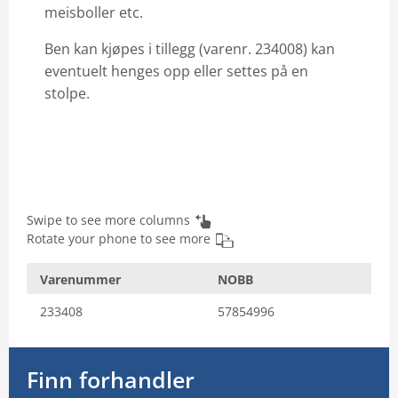
meisboller etc.
Email: info@vilofarm.no
Ben kan kjøpes i tillegg (varenr. 234008) kan
eventuelt henges opp eller settes på en
stolpe.
Swipe to see more columns
Rotate your phone to see more
Varenummer
NOBB
233408
57854996
Finn forhandler