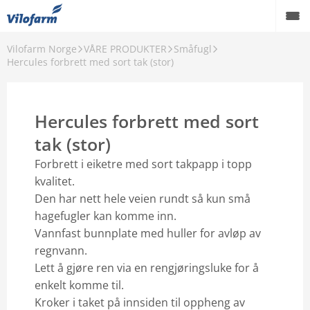
Vilofarm Norge
VÅRE PRODUKTER
Småfugl
OM OSS
Hercules forbrett med sort tak (stor)
VILOFARMERE
Hercules forbrett med sort
VÅRE MERKEVARER
tak (stor)
VÅRE PRODUKTER
Forbrett i eiketre med sort takpapp i topp
PCO
kvalitet.
Den har nett hele veien rundt så kun små
AKTUELT
hagefugler kan komme inn.
Vannfast bunnplate med huller for avløp av
FORHANDLERE
regnvann.
Lett å gjøre ren via en rengjøringsluke for å
Karriere
enkelt komme til.
Kroker i taket på innsiden til oppheng av
Godt å vite