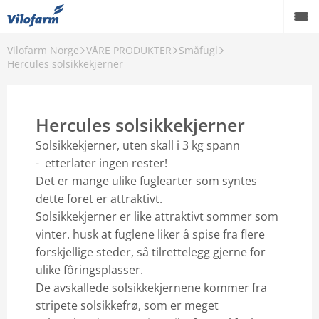
Vilofarm Norge
VÅRE PRODUKTER
Småfugl
OM OSS
Hercules solsikkekjerner
VILOFARMERE
Hercules solsikkekjerner
VÅRE MERKEVARER
Solsikkekjerner, uten skall i 3 kg spann
VÅRE PRODUKTER
- etterlater ingen rester!
Det er mange ulike fuglearter som syntes
PCO
dette foret er attraktivt.
Solsikkekjerner er like attraktivt sommer som
AKTUELT
vinter. husk at fuglene liker å spise fra flere
FORHANDLERE
forskjellige steder, så tilrettelegg gjerne for
ulike fôringsplasser.
Karriere
De avskallede solsikkekjernene kommer fra
stripete solsikkefrø, som er meget
Godt å vite